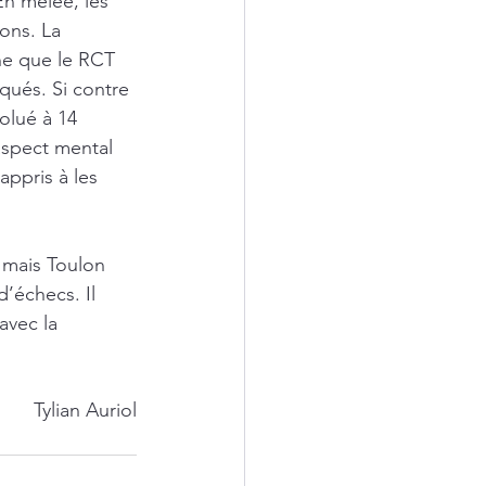
En mêlée, les 
ons. La 
ne que le RCT 
qués. Si contre 
olué à 14 
aspect mental 
ppris à les 
 mais Toulon 
’échecs. Il 
avec la 
Tylian Auriol