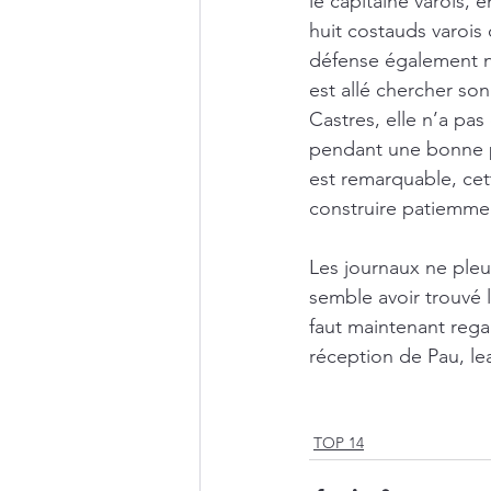
le capitaine varois, 
huit costauds varois 
défense également n’
est allé chercher so
Castres, elle n’a pas
pendant une bonne pa
est remarquable, cet
construire patiemmen
Les journaux ne pleu
semble avoir trouvé l
faut maintenant rega
réception de Pau, le
TOP 14