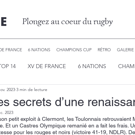
E
Plongez au coeur du rugby
DE FRANCE
6 NATIONS
CHAMPIONS CUP
RÉTRO
GALERIE
TOP 14
XV DE FRANCE
6 NATIONS
CHAM
ov. 2023
3 min de lecture
les secrets d’une renaiss
c. 2023
n petit exploit à Clermont, les Toulonnais retrouvaient 
e. Et un Castres Olympique remanié en a fait les frais. U
tesse pour les rouges et noirs (victoire 41-19, NDLR). D