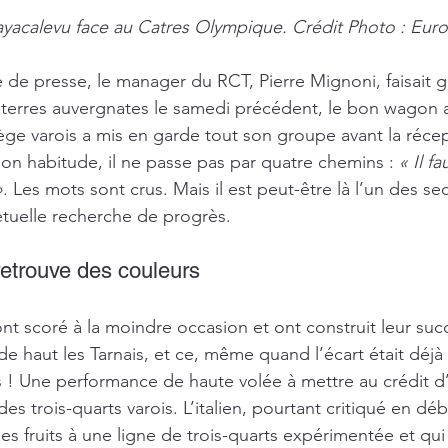
yacalevu face au Catres Olympique. Crédit Photo : Euro
 de presse, le manager du RCT, Pierre Mignoni, faisait g
n terres auvergnates le samedi précédent, le bon wagon 
ège varois a mis en garde tout son groupe avant la réce
on habitude, il ne passe pas par quatre chemins : 
« Il fa
»
. Les mots sont crus. Mais il est peut-être là l’un des se
étuelle recherche de progrès.
retrouve des couleurs
nt scoré à la moindre occasion et ont construit leur succ
de haut les Tarnais, et ce, même quand l’écart était déjà
is ! Une performance de haute volée à mettre au crédit d
des trois-quarts varois. L’italien, pourtant critiqué en déb
ses fruits à une ligne de trois-quarts expérimentée et qui 