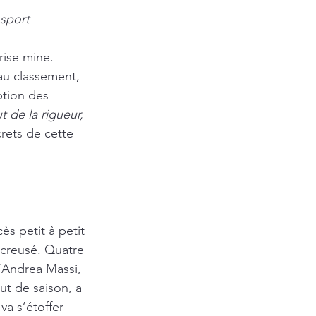
sport
rise mine. 
au classement, 
ption des 
ut de la rigueur, 
crets de cette 
ès petit à petit 
 creusé. Quatre 
’Andrea Massi, 
ut de saison, a 
va s’étoffer 