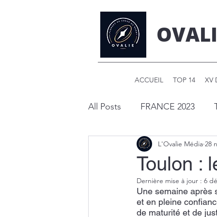
OVALI
ACCUEIL
TOP 14
XV 
All Posts
FRANCE 2023
L'Ovalie Média
28 n
Pro D2
Toulon : 
Dernière mise à jour :
6 dé
Une semaine après so
et en pleine confianc
de maturité et de jus