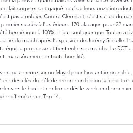
en est la preuve : quatre ballons volés sur lancé adverse. 
ont fait corps et ont gagné neuf de leurs onze introducti
est pas à oublier. Contre Clermont, c’est sur ce domai
n premier succès à l’extérieur : 170 placages pour 32 man
 été hermétique à 100%, il faut souligner que Toulon a év
rtie du match après l’expulsion de Jérémy Sinzelle. L’
te équipe progresse et tient enfin ses matchs. Le RCT a a
t, mais sûrement en toute humilité.
vent pas encore sur un Mayol pour l’instant imprenable,
’une des clés du défi de redorer un blason sali par trop d
rder vers le haut et confirmer dès le week-end prochain 
ader affirmé de ce Top 14. 