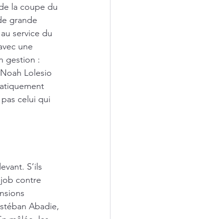
 de la coupe du 
 de grande 
au service du 
 avec une 
 gestion : 
 Noah Lolesio 
pratiquement 
pas celui qui 
evant. S’ils 
 job contre 
nsions 
Estéban Abadie, 