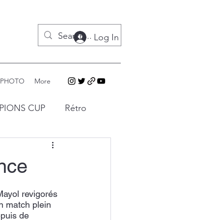
Log In
 PHOTO
More
PIONS CUP
Rétro
ance
Mayol revigorés 
n match plein 
epuis de 