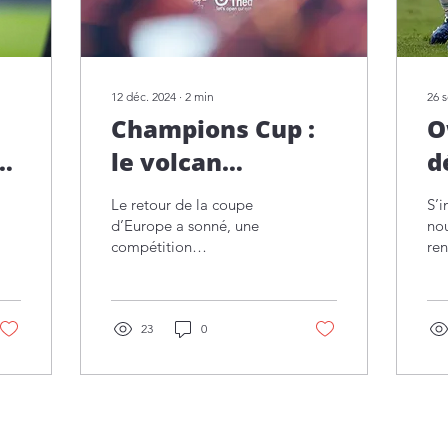
12 déc. 2024
∙
2
min
26 s
Champions Cup :
O
et
le volcan
d
clermontois
Le retour de la coupe
S’
confirme
d’Europe a sonné, une
nou
compétition
ren
particulièrement
voi
importante pour l’ASM
lan
Clermont qui s’est élancé,
sig
avec la manière...
23
0