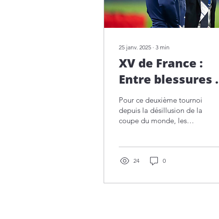
25 janv. 2025
∙
3
min
XV de France :
Entre blessures 
recomposition,
Pour ce deuxième tournoi
les objectifs de
depuis la désillusion de la
coupe du monde, les
victoire restent
objectifs sont clairs, fini le
clairs
rodage, place à la
démonstration.
24
0