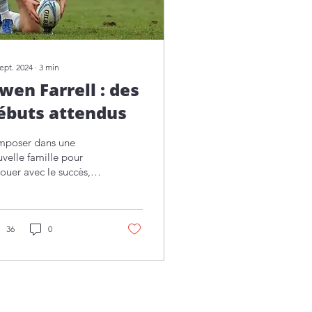
ept. 2024
∙
3
min
wen Farrell : des
ébuts attendus
imposer dans une
velle famille pour
ouer avec le succès,
là le défi que s’est
cé Owen Farrell en
nant avec le Racing 92.
36
0