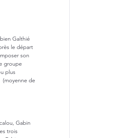
bien Galthié 
près le départ 
composer son 
le groupe 
u plus 
s  (moyenne de 
acalou, Gabin 
s trois 