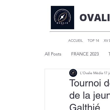
OVALI
ACCUEIL
TOP 14
XV 
All Posts
FRANCE 2023
L'Ovalie Média
17 j
Pro D2
Tournoi d
de la jeu
Galthié