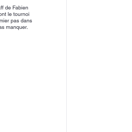
ff de Fabien 
t le tournoi 
emier pas dans 
pas manquer. 