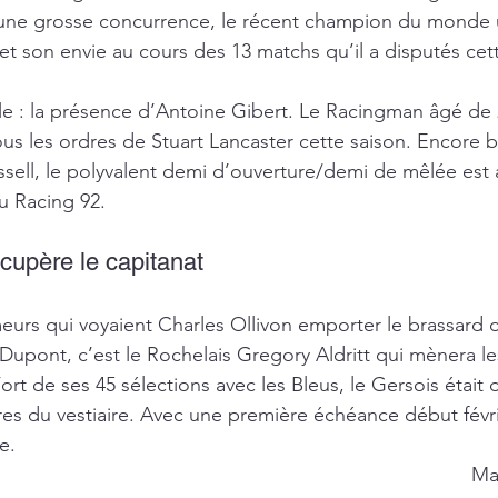
 une grosse concurrence, le récent champion du monde 
et son envie au cours des 13 matchs qu’il a disputés cet
le : la présence d’Antoine Gibert. Le Racingman âgé de 
us les ordres de Stuart Lancaster cette saison. Encore b
ssell, le polyvalent demi d’ouverture/demi de mêlée est 
u Racing 92.
écupère le capitanat 
meurs qui voyaient Charles Ollivon emporter le brassard 
Dupont, c’est le Rochelais Gregory Aldritt qui mènera le
rt de ses 45 sélections avec les Bleus, le Gersois était 
s du vestiaire. Avec une première échéance début févri
e.
Ma