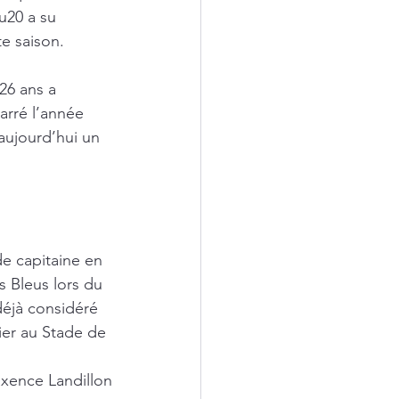
u20 a su 
te saison.
26 ans a 
arré l’année 
aujourd’hui un 
de capitaine en 
s Bleus lors du 
déjà considéré 
er au Stade de 
xence Landillon