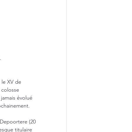
.
 le XV de 
 colosse 
 jamais évolué 
rochainement.
 Depoortere (20 
que titulaire 