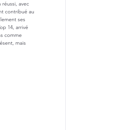
réussi, avec 
nt contribué au 
lement ses 
p 14, arrivé 
chs comme 
résent, mais 